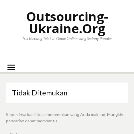
Lompat
ke
Outsourcing-
konten
Ukraine.Org
Trik Menang Telak di Game Online yang Sedang Populer
Tidak Ditemukan
Sepertinya kami tidak menemukan yang Anda maksud. Mungkin
pencarian dapat membantu.
Cari