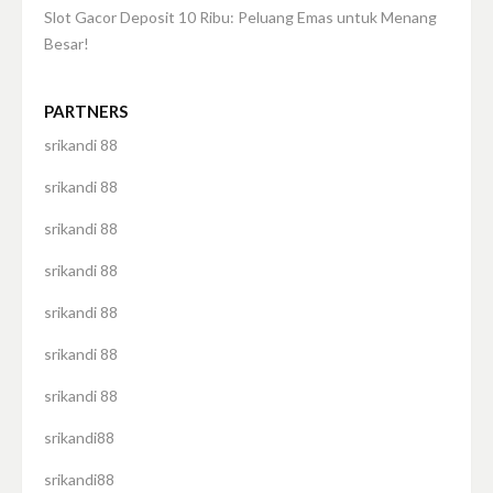
Slot Gacor Deposit 10 Ribu: Peluang Emas untuk Menang
Besar!
PARTNERS
srikandi 88
srikandi 88
srikandi 88
srikandi 88
srikandi 88
srikandi 88
srikandi 88
srikandi88
srikandi88