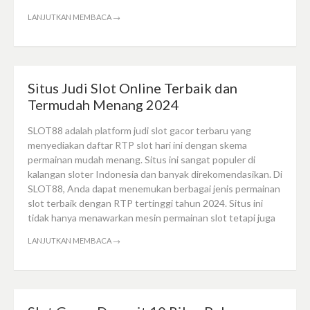
LANJUTKAN MEMBACA
→
Situs Judi Slot Online Terbaik dan
Termudah Menang 2024
SLOT88 adalah platform judi slot gacor terbaru yang
menyediakan daftar RTP slot hari ini dengan skema
permainan mudah menang. Situs ini sangat populer di
kalangan sloter Indonesia dan banyak direkomendasikan. Di
SLOT88, Anda dapat menemukan berbagai jenis permainan
slot terbaik dengan RTP tertinggi tahun 2024. Situs ini
tidak hanya menawarkan mesin permainan slot tetapi juga
LANJUTKAN MEMBACA
→